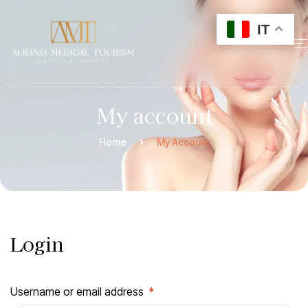
IT
My account
Home
My Account
Login
Username or email address
*