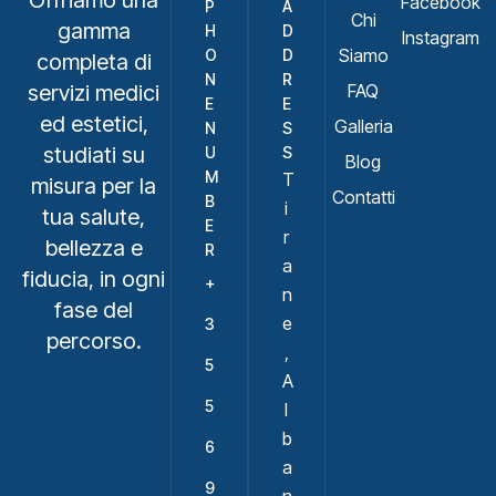
Offriamo una
Facebook
P
A
Chi
gamma
H
D
Instagram
Siamo
O
D
completa di
N
R
FAQ
servizi medici
E
E
ed estetici,
Galleria
N
S
studiati su
U
S
Blog
M
T
misura per la
Contatti
B
i
tua salute,
E
r
bellezza e
R
a
fiducia, in ogni
+
n
fase del
e
3
percorso.
,
5
A
5
l
b
6
a
9
n