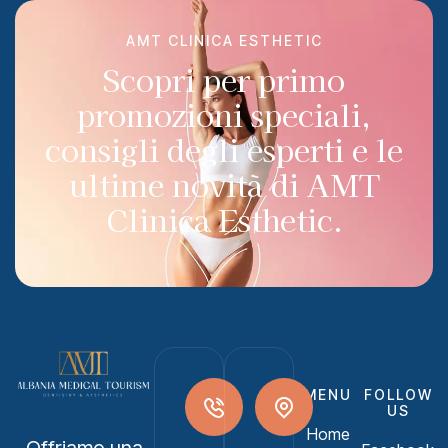
AMT CLINICA ESTHETIC
Scopri per primo
promozioni speciali,
consigli degli esperti e le
ultime novità di AMT
Clinica Esthetic.
MENU
FOLLOW
US
Home