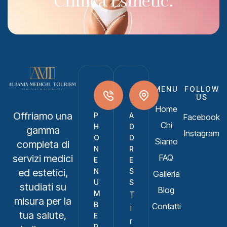
Clinica Esthetic.
MENU
FOLLOW
US
Home
Offriamo una
P
A
Facebook
Chi
H
D
gamma
Instagram
O
D
Siamo
completa di
N
R
FAQ
servizi medici
E
E
N
S
ed estetici,
Galleria
U
S
studiati su
Blog
M
T
misura per la
B
Contatti
i
tua salute,
E
r
R